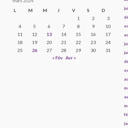
mars 2024
ju
L
M
M
J
V
S
D
d
1
2
3
4
5
6
7
8
9
10
o
11
12
13
14
15
16
17
a
18
19
20
21
22
23
24
ju
25
26
27
28
29
30
31
ju
« Fév
Avr »
d
o
a
m
av
m
fé
ja