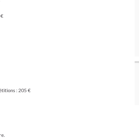
)
 €
titions : 205 €
re.