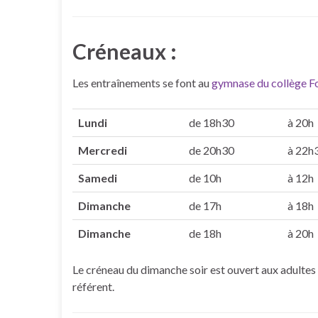
Créneaux :
Les entraînements se font au
gymnase du collège F
Lundi
de 18h30
à 20h
Mercredi
de 20h30
à 22h
Samedi
de 10h
à 12h
Dimanche
de 17h
à 18h
Dimanche
de 18h
à 20h
Le créneau du dimanche soir est ouvert aux adultes
référent.