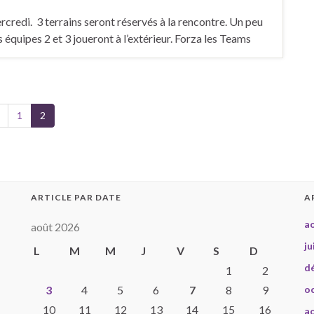
rcredi. 3 terrains seront réservés à la rencontre. Un peu
s équipes 2 et 3 joueront à l’extérieur. Forza les Teams
1
2
ARTICLE PAR DATE
A
a
août 2026
ju
L
M
M
J
V
S
D
d
1
2
3
4
5
6
7
8
9
o
10
11
12
13
14
15
16
a