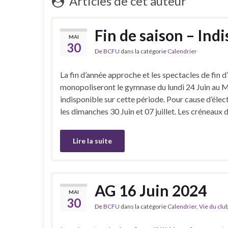
Articles de cet auteur
Fin de saison – Ind
MAI
30
De
BCFU
dans la catégorie
Calendrier
La fin d’année approche et les spectacles de fin d
monopoliseront le gymnase du lundi 24 Juin au Me
indisponible sur cette période. Pour cause d’élec
les dimanches 30 Juin et 07 juillet. Les créneaux 
Lire la suite
AG 16 Juin 2024
MAI
30
De
BCFU
dans la catégorie
Calendrier
,
Vie du clu