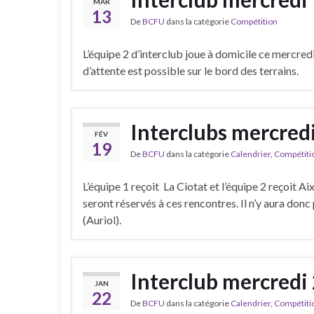
MAR
13
De
BCFU
dans la catégorie
Compétition
L’équipe 2 d’interclub joue à domicile ce mercredi
d’attente est possible sur le bord des terrains.
Interclubs mercredi
FÉV
19
De
BCFU
dans la catégorie
Calendrier
,
Compétiti
L’équipe 1 reçoit La Ciotat et l’équipe 2 reçoit A
seront réservés à ces rencontres. Il n’y aura donc 
(Auriol).
Interclub mercredi 
JAN
22
De
BCFU
dans la catégorie
Calendrier
,
Compétiti