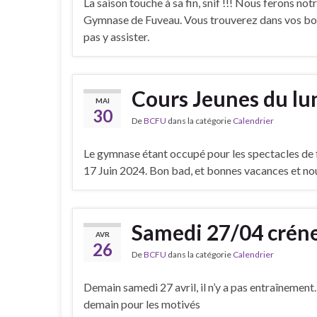
La saison touche à sa fin, snif !!! Nous ferons 
Gymnase de Fuveau. Vous trouverez dans vos boit
pas y assister.
Cours Jeunes du lu
MAI
30
De
BCFU
dans la catégorie
Calendrier
Le gymnase étant occupé pour les spectacles de fin
17 Juin 2024. Bon bad, et bonnes vacances et nou
Samedi 27/04 créne
AVR
26
De
BCFU
dans la catégorie
Calendrier
Demain samedi 27 avril, il n’y a pas entraînement
demain pour les motivés