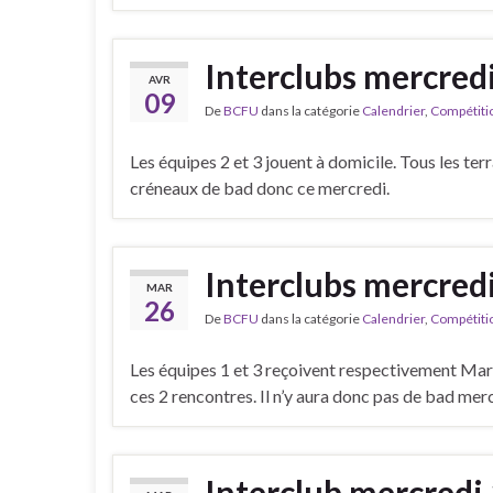
Interclubs mercredi
AVR
09
De
BCFU
dans la catégorie
Calendrier
,
Compétiti
Les équipes 2 et 3 jouent à domicile. Tous les te
créneaux de bad donc ce mercredi.
Interclubs mercred
MAR
26
De
BCFU
dans la catégorie
Calendrier
,
Compétiti
Les équipes 1 et 3 reçoivent respectivement Mars
ces 2 rencontres. Il n’y aura donc pas de bad mercr
Interclub mercredi