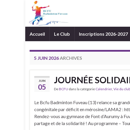
Accueil
Le Club
Inscriptions 2026-2027
5 JUIN 2026
ARCHIVES
JOURNÉE SOLIDAIR
JUIN
05
De
BCFU
dans la catégorie
Calendrier
,
Vie du clu
Le Bcfu Badminton Fuveau (13) relance sa grande
congénitale par déficit en mérosine/LAMA2 : h
Rendez-vous au gymnase de Font d’Aurumy à Fuvea
partage et de la solidarité ! Au programme – To