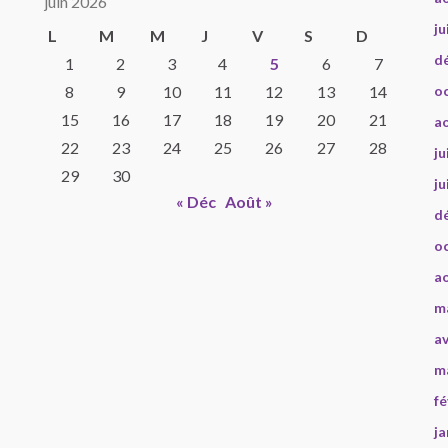
juin 2026
ju
L
M
M
J
V
S
D
d
1
2
3
4
5
6
7
8
9
10
11
12
13
14
o
15
16
17
18
19
20
21
a
22
23
24
25
26
27
28
ju
29
30
ju
« Déc
Août »
d
o
a
m
av
m
fé
ja