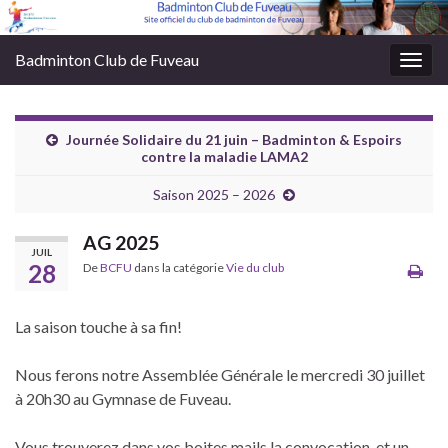
Badminton Club de Fuveau
Togg
navig
Journée Solidaire du 21 juin – Badminton & Espoirs
contre la maladie LAMA2
Saison 2025 – 2026
AG 2025
JUIL
28
De
BCFU
dans la catégorie
Vie du club
La saison touche à sa fin!
Nous ferons notre Assemblée Générale le mercredi 30 juillet
à 20h30 au Gymnase de Fuveau.
Vous trouverez dans vos boites mails la convocation, et un