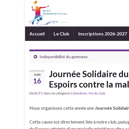
Accueil
Le Club
Inscriptions 2026-2027
Indisponibilité du gymnase
Journée Solidaire d
JUIN
16
Espoirs contre la m
De
BCFU
dans la catégorie
Calendrier
,
Vie du club
Nous organisons cette année une
Journée Solidai
Cette cause est directement liée à notre club, puisqu
de Fuveau atteinte d’une maladie génétique ultra-ra