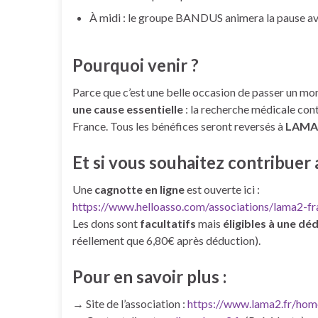
À midi : le groupe BANDUS animera la pause ave
Pourquoi venir ?
Parce que c’est une belle occasion de passer un mom
une cause essentielle
: la recherche médicale cont
France. Tous les bénéfices seront reversés à
LAMA2
Et si vous souhaitez contribuer
Une
cagnotte en ligne
est ouverte ici :
https://www.helloasso.com/associations/lama2-fr
Les dons sont
facultatifs
mais
éligibles à une déd
réellement que 6,80€ après déduction).
Pour en savoir plus :
→ Site de l’association :
https://www.lama2.fr/hom