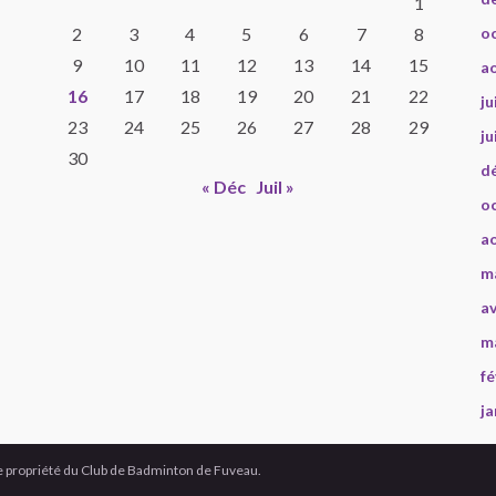
1
2
3
4
5
6
7
8
o
9
10
11
12
13
14
15
a
16
17
18
19
20
21
22
ju
23
24
25
26
27
28
29
ju
30
d
« Déc
Juil »
o
a
m
av
m
fé
ja
une propriété du Club de Badminton de Fuveau.