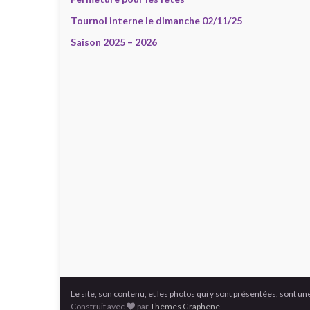
Tournoi interne le dimanche 02/11/25
Saison 2025 – 2026
Le site, son contenu, et les photos qui y sont présentées, sont 
Construit avec
par
Thèmes Graphene
.